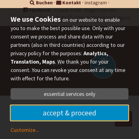
Buchen
⋅
Kontakt
⋅
instagram
⋅
facebook
- Urlaub in MV - folgen Sie uns!
⋅
Impressum
⋅
Datenschutz
(Zustimmungseinstellungen)
on our website to enable
you to make the best possible use. Only with your
consent we process and share data with our
© 2026
Petra Schultz & Töchter GmbH
partners (also in third countries) according to our
privacy policy for the purposes:
Analytics,
Translation, Maps
. We thank you for your
mvp.de
- Urlaub in
consent. You can revoke your consent at any time
Mecklenburg-Vorpommern
with effect for the future.
essential services only
accept & proceed
Customize
...