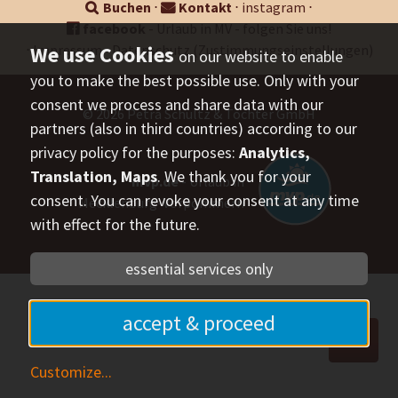
Buchen
⋅
Kontakt
⋅
instagram
⋅
facebook
- Urlaub in MV - folgen Sie uns!
⋅
Impressum
⋅
Datenschutz
(Zustimmungseinstellungen)
on our website to enable
you to make the best possible use. Only with your
consent we process and share data with our
© 2026
Petra Schultz & Töchter GmbH
partners (also in third countries) according to our
privacy policy for the purposes:
Analytics,
Translation, Maps
. We thank you for your
mvp.de
- Urlaub in
consent. You can revoke your consent at any time
Mecklenburg-Vorpommern
with effect for the future.
essential services only
accept & proceed
Customize
...